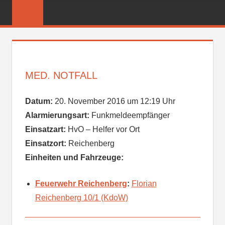
Zum
FREIWILLIGE
Inhalt
FEUERWEHR
springen
REICHENBER
MED. NOTFALL
Datum:
20. November 2016 um 12:19 Uhr
Alarmierungsart:
Funkmeldeempfänger
Einsatzart:
HvO – Helfer vor Ort
Einsatzort:
Reichenberg
Einheiten und Fahrzeuge:
Feuerwehr Reichenberg
:
Florian
Reichenberg 10/1 (KdoW)