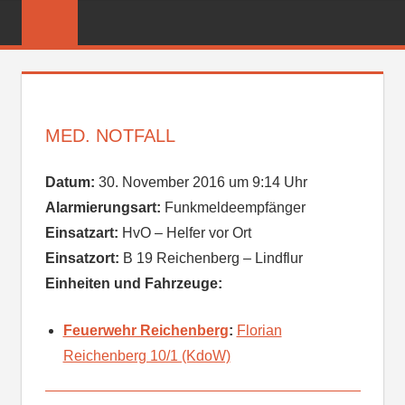
Zum
FREIWILLIGE
Inhalt
FEUERWEHR
springen
REICHENBER
MED. NOTFALL
Datum:
30. November 2016 um 9:14 Uhr
Alarmierungsart:
Funkmeldeempfänger
Einsatzart:
HvO – Helfer vor Ort
Einsatzort:
B 19 Reichenberg – Lindflur
Einheiten und Fahrzeuge:
Feuerwehr Reichenberg
:
Florian
Reichenberg 10/1 (KdoW)