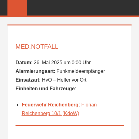
Zum
FREIWILLIGE
Inhalt
FEUERWEHR
springen
REICHENBER
MED.NOTFALL
Datum:
26. Mai 2025 um 0:00 Uhr
Alarmierungsart:
Funkmeldeempfänger
Einsatzart:
HvO – Helfer vor Ort
Einheiten und Fahrzeuge:
Feuerwehr Reichenberg
:
Florian
Reichenberg 10/1 (KdoW)