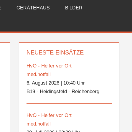
E
GERÄTEHAUS
BILDER
NEUESTE EINSÄTZE
HvO - Helfer vor Ort
med.notfall
6. August 2026
|
10:40 Uhr
B19 - Heidingsfeld - Reichenberg
HvO - Helfer vor Ort
med.notfall