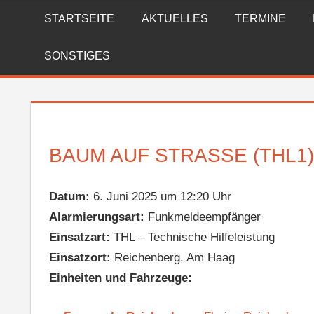
Zum
STARTSEITE
AKTUELLES
TERMINE
FREIWILLIGE
Inhalt
springen
FEUERWEHR
SONSTIGES
REICHENBERG
BAUM AUF STRASSE (THL1)
Datum:
6. Juni 2025 um 12:20 Uhr
Alarmierungsart:
Funkmeldeempfänger
Einsatzart:
THL – Technische Hilfeleistung
Einsatzort:
Reichenberg, Am Haag
Einheiten und Fahrzeuge: