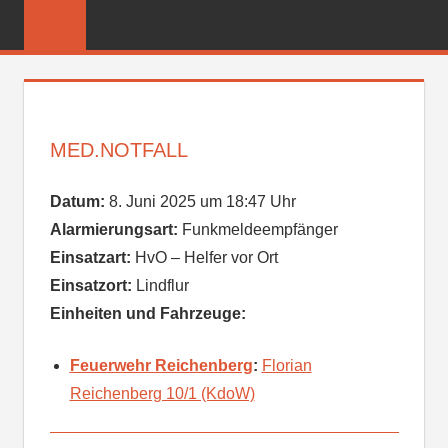
Zum
FREIWILLIGE
Inhalt
FEUERWEHR
springen
REICHENBER
MED.NOTFALL
Datum:
8. Juni 2025 um 18:47 Uhr
Alarmierungsart:
Funkmeldeempfänger
Einsatzart:
HvO – Helfer vor Ort
Einsatzort:
Lindflur
Einheiten und Fahrzeuge:
Feuerwehr Reichenberg
:
Florian
Reichenberg 10/1 (KdoW)