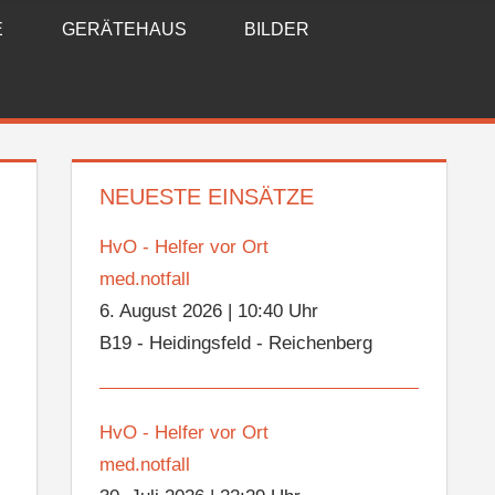
E
GERÄTEHAUS
BILDER
NEUESTE EINSÄTZE
HvO - Helfer vor Ort
med.notfall
6. August 2026
|
10:40 Uhr
B19 - Heidingsfeld - Reichenberg
HvO - Helfer vor Ort
med.notfall