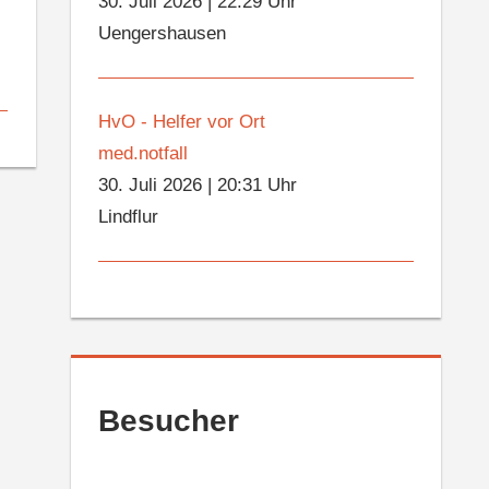
30. Juli 2026
|
22:29 Uhr
Uengershausen
HvO - Helfer vor Ort
med.notfall
30. Juli 2026
|
20:31 Uhr
Lindflur
Besucher