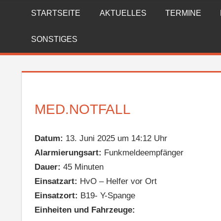
Zum
STARTSEITE
AKTUELLES
TERMINE
FREIWILLIGE
Inhalt
springen
FEUERWEHR
SONSTIGES
REICHENBERG
MED.NOTFALL
Datum:
13. Juni 2025 um 14:12 Uhr
Alarmierungsart:
Funkmeldeempfänger
Dauer:
45 Minuten
Einsatzart:
HvO – Helfer vor Ort
Einsatzort:
B19- Y-Spange
Einheiten und Fahrzeuge: