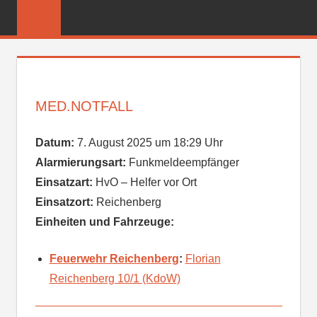
Zum
FREIWILLIGE
Inhalt
FEUERWEHR
springen
REICHENBER
MED.NOTFALL
Datum:
7. August 2025 um 18:29 Uhr
Alarmierungsart:
Funkmeldeempfänger
Einsatzart:
HvO – Helfer vor Ort
Einsatzort:
Reichenberg
Einheiten und Fahrzeuge:
Feuerwehr Reichenberg
:
Florian
Reichenberg 10/1 (KdoW)