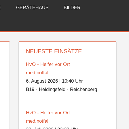
E
GERÄTEHAUS
BILDER
NEUESTE EINSÄTZE
HvO - Helfer vor Ort
med.notfall
6. August 2026
|
10:40 Uhr
B19 - Heidingsfeld - Reichenberg
HvO - Helfer vor Ort
med.notfall