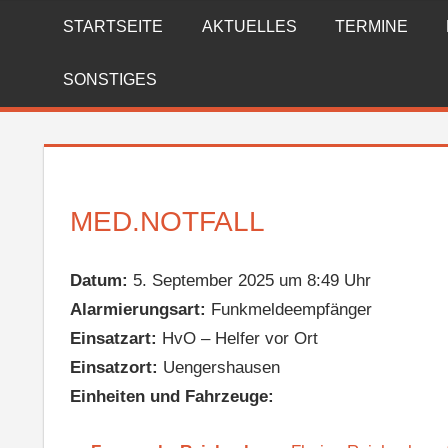
Zum
STARTSEITE
AKTUELLES
TERMINE
FREIWILLIGE
Inhalt
springen
FEUERWEHR
SONSTIGES
REICHENBERG
MED.NOTFALL
Datum:
5. September 2025 um 8:49 Uhr
Alarmierungsart:
Funkmeldeempfänger
Einsatzart:
HvO – Helfer vor Ort
Einsatzort:
Uengershausen
Einheiten und Fahrzeuge: