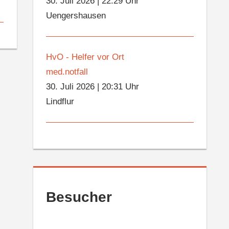
30. Juli 2026
|
22:29 Uhr
Uengershausen
HvO - Helfer vor Ort
med.notfall
30. Juli 2026
|
20:31 Uhr
Lindflur
Besucher