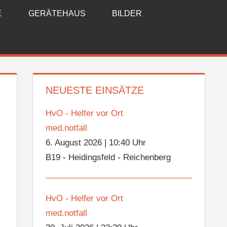
E
GERÄTEHAUS
BILDER
NEUESTE EINSÄTZE
HvO - Helfer vor Ort
med.notfall
6. August 2026
|
10:40 Uhr
B19 - Heidingsfeld - Reichenberg
HvO - Helfer vor Ort
med.notfall