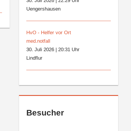
30. Juli 2026
|
22:29 Uhr
Uengershausen
HvO - Helfer vor Ort
med.notfall
30. Juli 2026
|
20:31 Uhr
Lindflur
Besucher