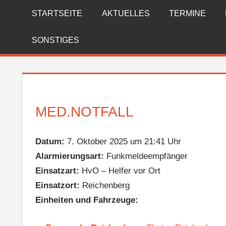
Zum
STARTSEITE
AKTUELLES
TERMINE
FREIWILLIGE
Inhalt
springen
FEUERWEHR
SONSTIGES
REICHENBERG
MED.NOTFALL
Datum:
7. Oktober 2025 um 21:41 Uhr
Alarmierungsart:
Funkmeldeempfänger
Einsatzart:
HvO – Helfer vor Ort
Einsatzort:
Reichenberg
Einheiten und Fahrzeuge: