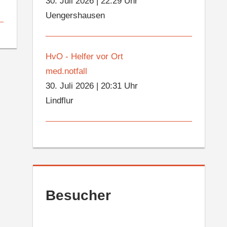
30. Juli 2026
|
22:29 Uhr
Uengershausen
HvO - Helfer vor Ort
med.notfall
30. Juli 2026
|
20:31 Uhr
Lindflur
Besucher