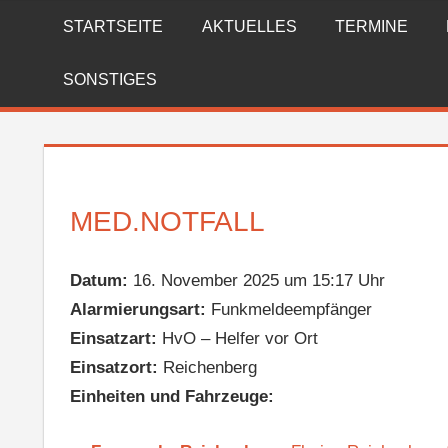
Zum
STARTSEITE
AKTUELLES
TERMINE
FREIWILLIGE
Inhalt
springen
FEUERWEHR
SONSTIGES
REICHENBERG
MED.NOTFALL
Datum:
16. November 2025 um 15:17 Uhr
Alarmierungsart:
Funkmeldeempfänger
Einsatzart:
HvO – Helfer vor Ort
Einsatzort:
Reichenberg
Einheiten und Fahrzeuge: