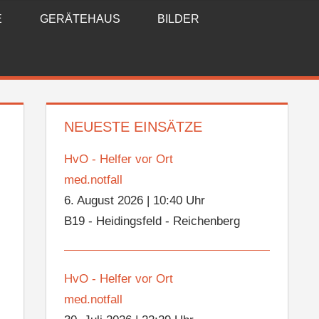
E
GERÄTEHAUS
BILDER
NEUESTE EINSÄTZE
HvO - Helfer vor Ort
med.notfall
6. August 2026
|
10:40 Uhr
B19 - Heidingsfeld - Reichenberg
HvO - Helfer vor Ort
med.notfall