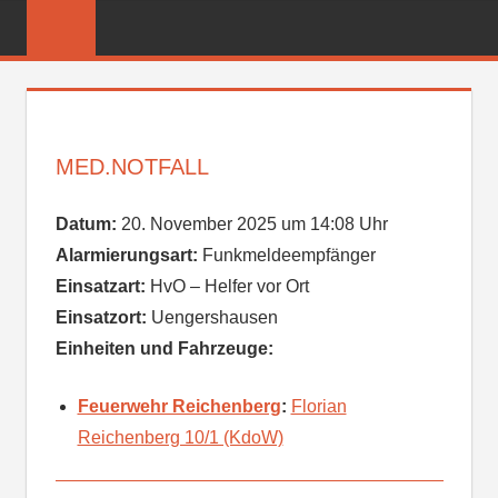
Zum
FREIWILLIGE
Inhalt
FEUERWEHR
springen
REICHENBER
MED.NOTFALL
Datum:
20. November 2025 um 14:08 Uhr
Alarmierungsart:
Funkmeldeempfänger
Einsatzart:
HvO – Helfer vor Ort
Einsatzort:
Uengershausen
Einheiten und Fahrzeuge:
Feuerwehr Reichenberg
:
Florian
Reichenberg 10/1 (KdoW)