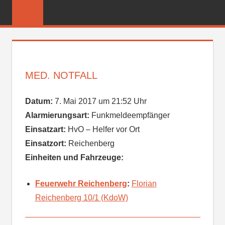
Zum
FREIWILLIGE
Inhalt
FEUERWEHR
springen
REICHENBER
MED. NOTFALL
Datum:
7. Mai 2017 um 21:52 Uhr
Alarmierungsart:
Funkmeldeempfänger
Einsatzart:
HvO – Helfer vor Ort
Einsatzort:
Reichenberg
Einheiten und Fahrzeuge:
Feuerwehr Reichenberg
:
Florian
Reichenberg 10/1 (KdoW)