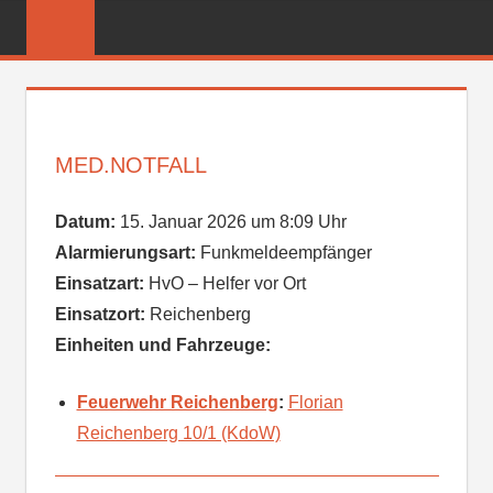
Zum
FREIWILLIGE
Inhalt
FEUERWEHR
springen
REICHENBER
MED.NOTFALL
Datum:
15. Januar 2026 um 8:09 Uhr
Alarmierungsart:
Funkmeldeempfänger
Einsatzart:
HvO – Helfer vor Ort
Einsatzort:
Reichenberg
Einheiten und Fahrzeuge:
Feuerwehr Reichenberg
:
Florian
Reichenberg 10/1 (KdoW)