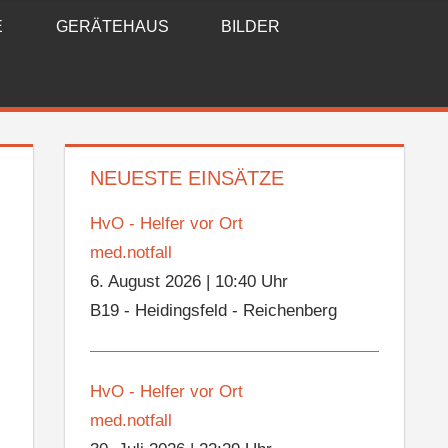
E
GERÄTEHAUS
BILDER
NEUESTE EINSÄTZE
HvO - Helfer vor Ort
med.notfall
6. August 2026
|
10:40 Uhr
B19 - Heidingsfeld - Reichenberg
HvO - Helfer vor Ort
med.notfall