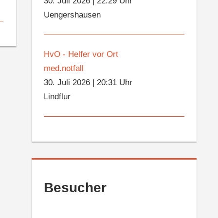
30. Juli 2026
|
22:29 Uhr
Uengershausen
HvO - Helfer vor Ort
med.notfall
30. Juli 2026
|
20:31 Uhr
Lindflur
Besucher