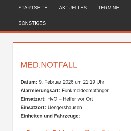
Zum
STARTSEITE
AKTUELLES
TERMINE
FREIWILLIGE
Inhalt
springen
FEUERWEHR
SONSTIGES
REICHENBERG
MED.NOTFALL
Datum:
9. Februar 2026 um 21:19 Uhr
Alarmierungsart:
Funkmeldeempfänger
Einsatzart:
HvO – Helfer vor Ort
Einsatzort:
Uengershausen
Einheiten und Fahrzeuge: