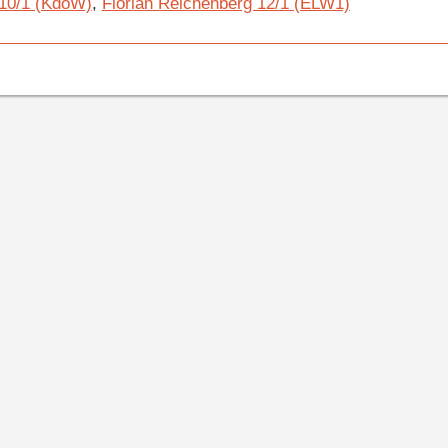
 10/1 (KdoW)
,
Florian Reichenberg 12/1 (ELW1)