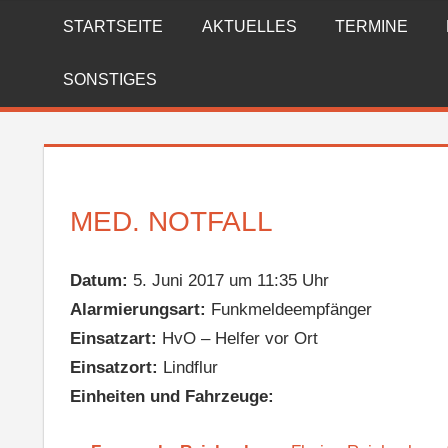
Zum
STARTSEITE
AKTUELLES
TERMINE
FREIWILLIGE
Inhalt
springen
FEUERWEHR
SONSTIGES
REICHENBERG
MED. NOTFALL
Datum:
5. Juni 2017 um 11:35 Uhr
Alarmierungsart:
Funkmeldeempfänger
Einsatzart:
HvO – Helfer vor Ort
Einsatzort:
Lindflur
Einheiten und Fahrzeuge: