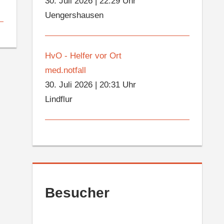
30. Juli 2026
|
22:29 Uhr
Uengershausen
HvO - Helfer vor Ort
med.notfall
30. Juli 2026
|
20:31 Uhr
Lindflur
Besucher