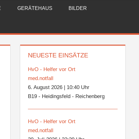
E
GERÄTEHAUS
BILDER
NEUESTE EINSÄTZE
HvO - Helfer vor Ort
med.notfall
6. August 2026
|
10:40 Uhr
B19 - Heidingsfeld - Reichenberg
HvO - Helfer vor Ort
med.notfall