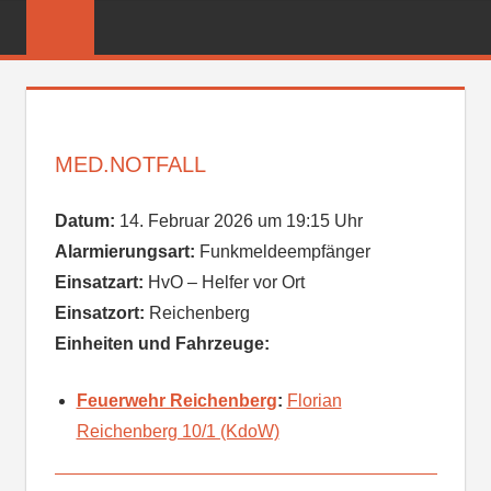
Zum
FREIWILLIGE
Inhalt
FEUERWEHR
springen
REICHENBER
MED.NOTFALL
Datum:
14. Februar 2026 um 19:15 Uhr
Alarmierungsart:
Funkmeldeempfänger
Einsatzart:
HvO – Helfer vor Ort
Einsatzort:
Reichenberg
Einheiten und Fahrzeuge:
Feuerwehr Reichenberg
:
Florian
Reichenberg 10/1 (KdoW)