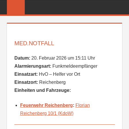
Zum
FREIWILLIGE
Inhalt
FEUERWEHR
springen
REICHENBER
MED.NOTFALL
Datum:
20. Februar 2026 um 15:11 Uhr
Alarmierungsart:
Funkmeldeempfänger
Einsatzart:
HvO – Helfer vor Ort
Einsatzort:
Reichenberg
Einheiten und Fahrzeuge:
Feuerwehr Reichenberg
:
Florian
Reichenberg 10/1 (KdoW)