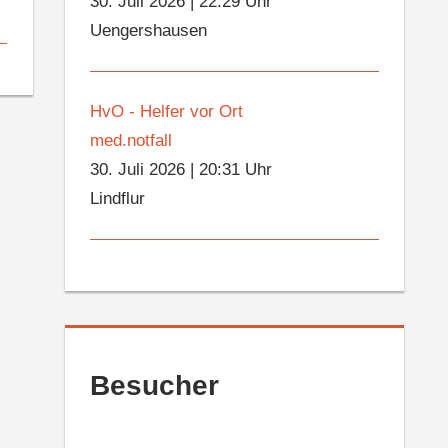
30. Juli 2026
|
22:29 Uhr
Uengershausen
HvO - Helfer vor Ort
med.notfall
30. Juli 2026
|
20:31 Uhr
Lindflur
Besucher