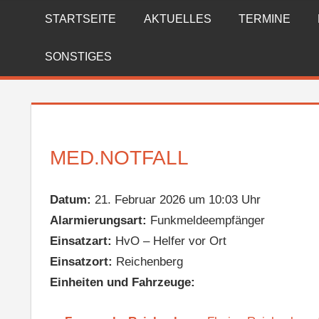
Zum
STARTSEITE
AKTUELLES
TERMINE
FREIWILLIGE
Inhalt
springen
FEUERWEHR
SONSTIGES
REICHENBERG
MED.NOTFALL
Datum:
21. Februar 2026 um 10:03 Uhr
Alarmierungsart:
Funkmeldeempfänger
Einsatzart:
HvO – Helfer vor Ort
Einsatzort:
Reichenberg
Einheiten und Fahrzeuge: