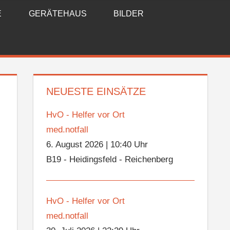
E
GERÄTEHAUS
BILDER
NEUESTE EINSÄTZE
HvO - Helfer vor Ort
med.notfall
6. August 2026
|
10:40 Uhr
B19 - Heidingsfeld - Reichenberg
HvO - Helfer vor Ort
med.notfall