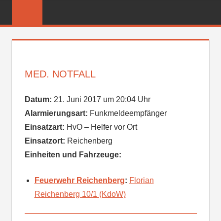
Zum
FREIWILLIGE
Inhalt
FEUERWEHR
springen
REICHENBER
MED. NOTFALL
Datum:
21. Juni 2017 um 20:04 Uhr
Alarmierungsart:
Funkmeldeempfänger
Einsatzart:
HvO – Helfer vor Ort
Einsatzort:
Reichenberg
Einheiten und Fahrzeuge:
Feuerwehr Reichenberg
:
Florian
Reichenberg 10/1 (KdoW)