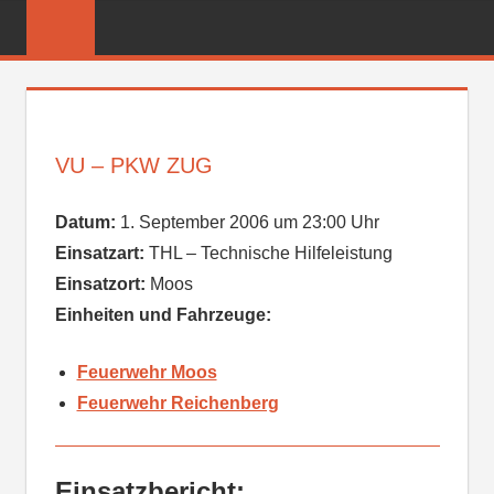
Zum
FREIWILLIGE
Inhalt
FEUERWEHR
springen
REICHENBER
VU – PKW ZUG
Datum:
1. September 2006 um 23:00 Uhr
Einsatzart:
THL – Technische Hilfeleistung
Einsatzort:
Moos
Einheiten und Fahrzeuge:
Feuerwehr Moos
Feuerwehr Reichenberg
Einsatzbericht: