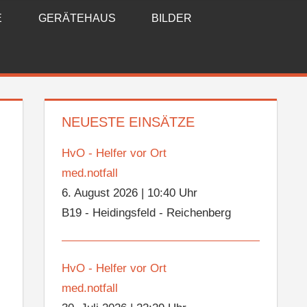
E
GERÄTEHAUS
BILDER
NEUESTE EINSÄTZE
HvO - Helfer vor Ort
med.notfall
6. August 2026
|
10:40 Uhr
B19 - Heidingsfeld - Reichenberg
HvO - Helfer vor Ort
med.notfall