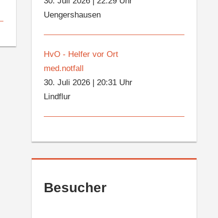
30. Juli 2026
|
22:29 Uhr
Uengershausen
HvO - Helfer vor Ort
med.notfall
30. Juli 2026
|
20:31 Uhr
Lindflur
Besucher