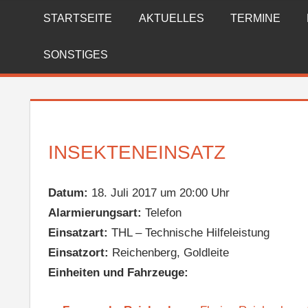
Zum
STARTSEITE
AKTUELLES
TERMINE
FREIWILLIGE
Inhalt
springen
FEUERWEHR
SONSTIGES
REICHENBERG
INSEKTENEINSATZ
Datum:
18. Juli 2017 um 20:00 Uhr
Alarmierungsart:
Telefon
Einsatzart:
THL – Technische Hilfeleistung
Einsatzort:
Reichenberg, Goldleite
Einheiten und Fahrzeuge: