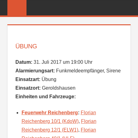
Zum
FREIWILLIGE
Inhalt
FEUERWEHR
springen
REICHENBER
ÜBUNG
Datum:
31. Juli 2017 um 19:00 Uhr
Alarmierungsart:
Funkmeldeempfänger, Sirene
Einsatzart:
Übung
Einsatzort:
Geroldshausen
Einheiten und Fahrzeuge:
Feuerwehr Reichenberg
:
Florian
Reichenberg 10/1 (KdoW)
,
Florian
Reichenberg 12/1 (ELW1)
,
Florian