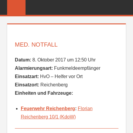
Zum
FREIWILLIGE
Inhalt
FEUERWEHR
springen
REICHENBER
MED. NOTFALL
Datum:
8. Oktober 2017 um 12:50 Uhr
Alarmierungsart:
Funkmeldeempfänger
Einsatzart:
HvO – Helfer vor Ort
Einsatzort:
Reichenberg
Einheiten und Fahrzeuge:
Feuerwehr Reichenberg
:
Florian
Reichenberg 10/1 (KdoW)