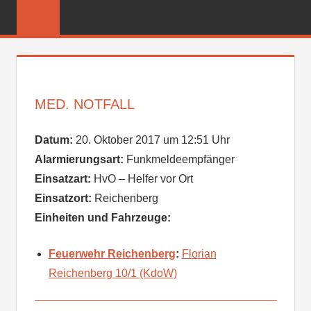
Zum
FREIWILLIGE
Inhalt
FEUERWEHR
springen
REICHENBER
MED. NOTFALL
Datum:
20. Oktober 2017 um 12:51 Uhr
Alarmierungsart:
Funkmeldeempfänger
Einsatzart:
HvO – Helfer vor Ort
Einsatzort:
Reichenberg
Einheiten und Fahrzeuge:
Feuerwehr Reichenberg
:
Florian
Reichenberg 10/1 (KdoW)