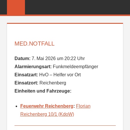
Zum
FREIWILLIGE
Inhalt
FEUERWEHR
springen
REICHENBER
MED.NOTFALL
Datum:
7. Mai 2026 um 20:22 Uhr
Alarmierungsart:
Funkmeldeempfänger
Einsatzart:
HvO – Helfer vor Ort
Einsatzort:
Reichenberg
Einheiten und Fahrzeuge:
Feuerwehr Reichenberg
:
Florian
Reichenberg 10/1 (KdoW)