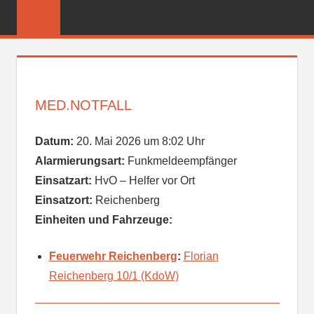
Zum
FREIWILLIGE
Inhalt
FEUERWEHR
springen
REICHENBER
MED.NOTFALL
Datum:
20. Mai 2026 um 8:02 Uhr
Alarmierungsart:
Funkmeldeempfänger
Einsatzart:
HvO – Helfer vor Ort
Einsatzort:
Reichenberg
Einheiten und Fahrzeuge:
Feuerwehr Reichenberg
:
Florian
Reichenberg 10/1 (KdoW)