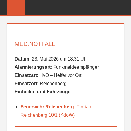
Zum
FREIWILLIGE
Inhalt
FEUERWEHR
springen
REICHENBER
MED.NOTFALL
Datum:
23. Mai 2026 um 18:31 Uhr
Alarmierungsart:
Funkmeldeempfänger
Einsatzart:
HvO – Helfer vor Ort
Einsatzort:
Reichenberg
Einheiten und Fahrzeuge:
Feuerwehr Reichenberg
:
Florian
Reichenberg 10/1 (KdoW)