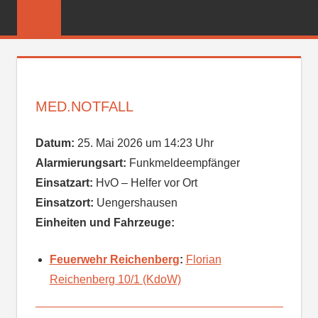
Zum
FREIWILLIGE
Inhalt
FEUERWEHR
springen
REICHENBER
MED.NOTFALL
Datum:
25. Mai 2026 um 14:23 Uhr
Alarmierungsart:
Funkmeldeempfänger
Einsatzart:
HvO – Helfer vor Ort
Einsatzort:
Uengershausen
Einheiten und Fahrzeuge:
Feuerwehr Reichenberg
:
Florian
Reichenberg 10/1 (KdoW)