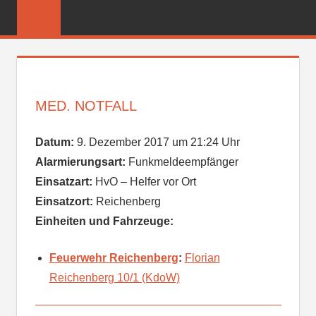
Zum
FREIWILLIGE
Inhalt
FEUERWEHR
springen
REICHENBER
MED. NOTFALL
Datum:
9. Dezember 2017 um 21:24 Uhr
Alarmierungsart:
Funkmeldeempfänger
Einsatzart:
HvO – Helfer vor Ort
Einsatzort:
Reichenberg
Einheiten und Fahrzeuge:
Feuerwehr Reichenberg
:
Florian
Reichenberg 10/1 (KdoW)