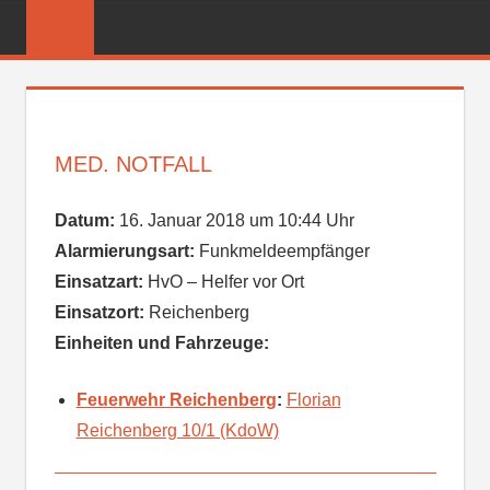
Zum
FREIWILLIGE
Inhalt
FEUERWEHR
springen
REICHENBER
MED. NOTFALL
Datum:
16. Januar 2018 um 10:44 Uhr
Alarmierungsart:
Funkmeldeempfänger
Einsatzart:
HvO – Helfer vor Ort
Einsatzort:
Reichenberg
Einheiten und Fahrzeuge:
Feuerwehr Reichenberg
:
Florian
Reichenberg 10/1 (KdoW)