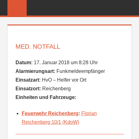
Zum
FREIWILLIGE
Inhalt
FEUERWEHR
springen
REICHENBER
MED. NOTFALL
Datum:
17. Januar 2018 um 8:28 Uhr
Alarmierungsart:
Funkmeldeempfänger
Einsatzart:
HvO – Helfer vor Ort
Einsatzort:
Reichenberg
Einheiten und Fahrzeuge:
Feuerwehr Reichenberg
:
Florian
Reichenberg 10/1 (KdoW)