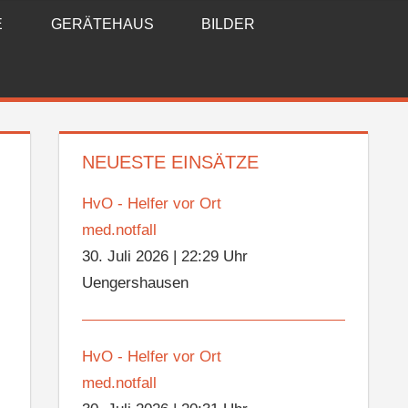
E
GERÄTEHAUS
BILDER
NEUESTE EINSÄTZE
HvO - Helfer vor Ort
med.notfall
30. Juli 2026
|
22:29 Uhr
Uengershausen
HvO - Helfer vor Ort
med.notfall