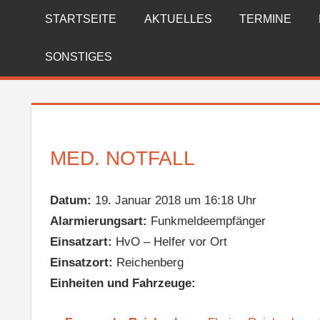
Zum
STARTSEITE
AKTUELLES
TERMINE
FREIWILLIGE
Inhalt
springen
FEUERWEHR
SONSTIGES
REICHENBERG
MED. NOTFALL
Datum:
19. Januar 2018 um 16:18 Uhr
Alarmierungsart:
Funkmeldeempfänger
Einsatzart:
HvO – Helfer vor Ort
Einsatzort:
Reichenberg
Einheiten und Fahrzeuge: