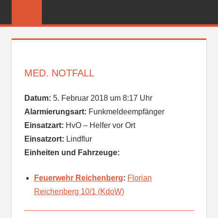
Zum
FREIWILLIGE
Inhalt
FEUERWEHR
springen
REICHENBER
MED. NOTFALL
Datum:
5. Februar 2018 um 8:17 Uhr
Alarmierungsart:
Funkmeldeempfänger
Einsatzart:
HvO – Helfer vor Ort
Einsatzort:
Lindflur
Einheiten und Fahrzeuge:
Feuerwehr Reichenberg
:
Florian
Reichenberg 10/1 (KdoW)