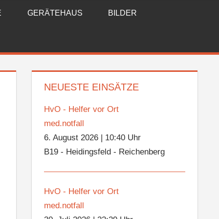
E
GERÄTEHAUS
BILDER
NEUESTE EINSÄTZE
HvO - Helfer vor Ort
med.notfall
6. August 2026
|
10:40 Uhr
B19 - Heidingsfeld - Reichenberg
HvO - Helfer vor Ort
med.notfall