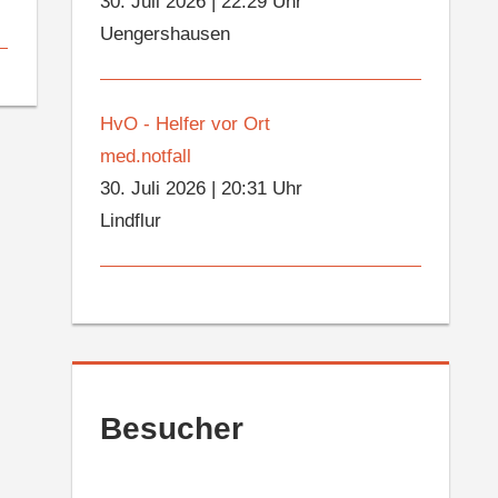
30. Juli 2026
|
22:29 Uhr
Uengershausen
HvO - Helfer vor Ort
med.notfall
30. Juli 2026
|
20:31 Uhr
Lindflur
Besucher