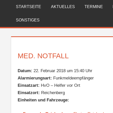
Zum
STARTSEITE
AKTUELLES
TERMINE
FREIWILLIGE
Inhalt
springen
FEUERWEHR
SONSTIGES
REICHENBERG
MED. NOTFALL
Datum:
22. Februar 2018 um 15:40 Uhr
Alarmierungsart:
Funkmeldeempfänger
Einsatzart:
HvO – Helfer vor Ort
Einsatzort:
Reichenberg
Einheiten und Fahrzeuge: