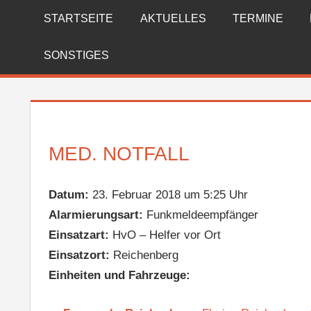
Zum
STARTSEITE
AKTUELLES
TERMINE
FREIWILLIGE
Inhalt
springen
FEUERWEHR
SONSTIGES
REICHENBERG
MED. NOTFALL
Datum:
23. Februar 2018 um 5:25 Uhr
Alarmierungsart:
Funkmeldeempfänger
Einsatzart:
HvO – Helfer vor Ort
Einsatzort:
Reichenberg
Einheiten und Fahrzeuge: