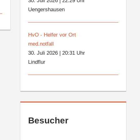
30. Juli 2026
|
22:29 Uhr
Uengershausen
HvO - Helfer vor Ort
med.notfall
30. Juli 2026
|
20:31 Uhr
Lindflur
Besucher