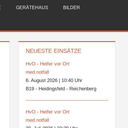
E
GERÄTEHAUS
BILDER
NEUESTE EINSÄTZE
HvO - Helfer vor Ort
med.notfall
6. August 2026
|
10:40 Uhr
B19 - Heidingsfeld - Reichenberg
HvO - Helfer vor Ort
med.notfall