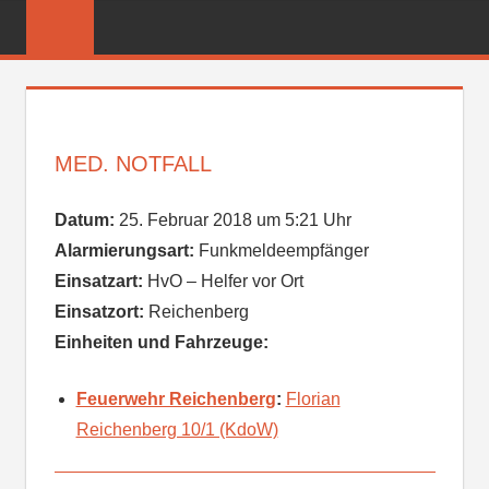
Zum
FREIWILLIGE
Inhalt
FEUERWEHR
springen
REICHENBER
MED. NOTFALL
Datum:
25. Februar 2018 um 5:21 Uhr
Alarmierungsart:
Funkmeldeempfänger
Einsatzart:
HvO – Helfer vor Ort
Einsatzort:
Reichenberg
Einheiten und Fahrzeuge:
Feuerwehr Reichenberg
:
Florian
Reichenberg 10/1 (KdoW)