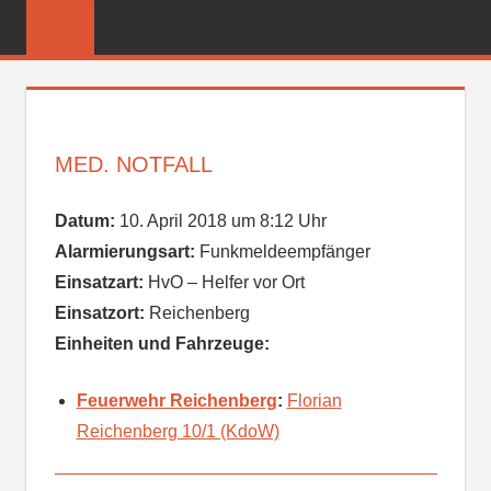
Zum
FREIWILLIGE
Inhalt
FEUERWEHR
springen
REICHENBER
MED. NOTFALL
Datum:
10. April 2018 um 8:12 Uhr
Alarmierungsart:
Funkmeldeempfänger
Einsatzart:
HvO – Helfer vor Ort
Einsatzort:
Reichenberg
Einheiten und Fahrzeuge:
Feuerwehr Reichenberg
:
Florian
Reichenberg 10/1 (KdoW)