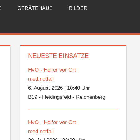
E
GERÄTEHAUS
BILDER
NEUESTE EINSÄTZE
HvO - Helfer vor Ort
med.notfall
6. August 2026
|
10:40 Uhr
B19 - Heidingsfeld - Reichenberg
HvO - Helfer vor Ort
med.notfall