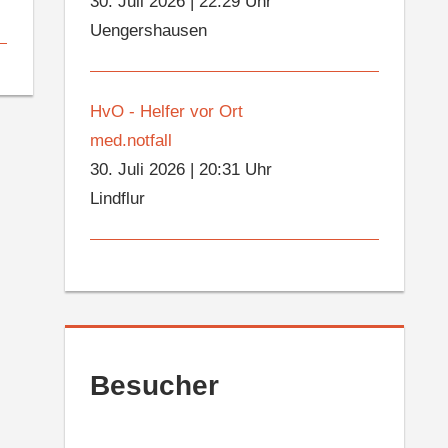
30. Juli 2026
|
22:29 Uhr
Uengershausen
HvO - Helfer vor Ort
med.notfall
30. Juli 2026
|
20:31 Uhr
Lindflur
Besucher