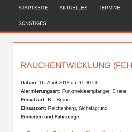
Zum
STARTSEITE
AKTUELLES
TERMINE
FREIWILLIGE
Inhalt
springen
FEUERWEHR
SONSTIGES
REICHENBERG
RAUCHENTWICKLUNG (FEH
Datum:
16. April 2018 um 11:30 Uhr
Alarmierungsart:
Funkmeldeempfänger, Sirene
Einsatzart:
B – Brand
Einsatzort:
Reichenberg, Sichelsgrund
Einheiten und Fahrzeuge: