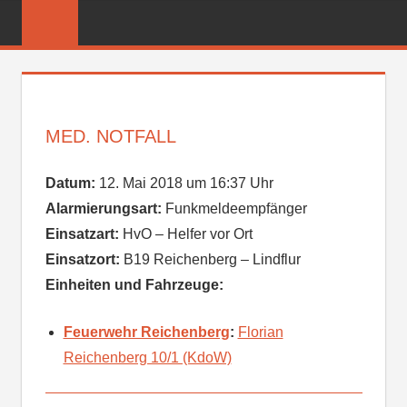
Zum
FREIWILLIGE
Inhalt
FEUERWEHR
springen
REICHENBER
MED. NOTFALL
Datum:
12. Mai 2018 um 16:37 Uhr
Alarmierungsart:
Funkmeldeempfänger
Einsatzart:
HvO – Helfer vor Ort
Einsatzort:
B19 Reichenberg – Lindflur
Einheiten und Fahrzeuge:
Feuerwehr Reichenberg
:
Florian
Reichenberg 10/1 (KdoW)