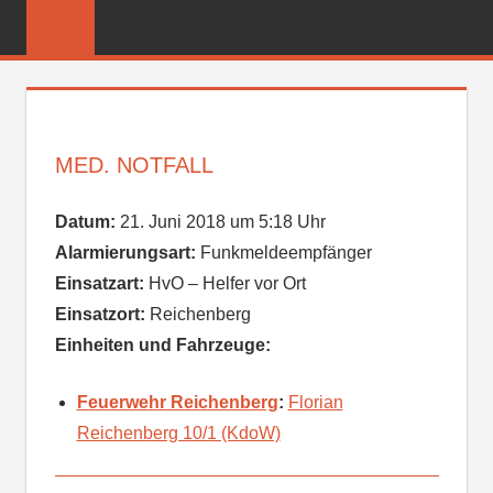
Zum
FREIWILLIGE
Inhalt
FEUERWEHR
springen
REICHENBER
MED. NOTFALL
Datum:
21. Juni 2018 um 5:18 Uhr
Alarmierungsart:
Funkmeldeempfänger
Einsatzart:
HvO – Helfer vor Ort
Einsatzort:
Reichenberg
Einheiten und Fahrzeuge:
Feuerwehr Reichenberg
:
Florian
Reichenberg 10/1 (KdoW)