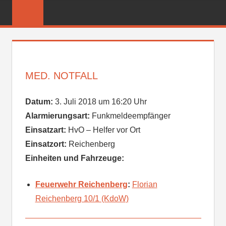
Zum
FREIWILLIGE
Inhalt
FEUERWEHR
springen
REICHENBER
MED. NOTFALL
Datum:
3. Juli 2018 um 16:20 Uhr
Alarmierungsart:
Funkmeldeempfänger
Einsatzart:
HvO – Helfer vor Ort
Einsatzort:
Reichenberg
Einheiten und Fahrzeuge:
Feuerwehr Reichenberg
:
Florian
Reichenberg 10/1 (KdoW)