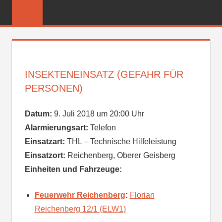
Zum
FREIWILLIGE
Inhalt
FEUERWEHR
springen
REICHENBER
INSEKTENEINSATZ (GEFAHR FÜR
PERSONEN)
Datum:
9. Juli 2018 um 20:00 Uhr
Alarmierungsart:
Telefon
Einsatzart:
THL – Technische Hilfeleistung
Einsatzort:
Reichenberg, Oberer Geisberg
Einheiten und Fahrzeuge:
Feuerwehr Reichenberg
:
Florian
Reichenberg 12/1 (ELW1)