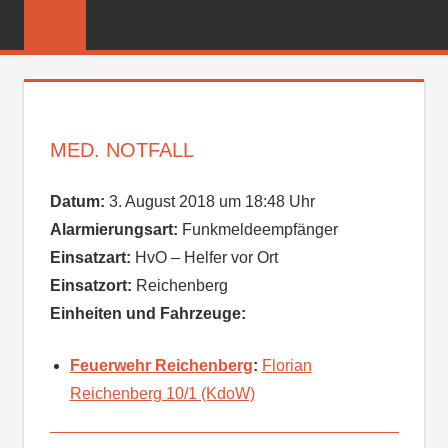
Zum
FREIWILLIGE
Inhalt
FEUERWEHR
springen
REICHENBER
MED. NOTFALL
Datum:
3. August 2018 um 18:48 Uhr
Alarmierungsart:
Funkmeldeempfänger
Einsatzart:
HvO – Helfer vor Ort
Einsatzort:
Reichenberg
Einheiten und Fahrzeuge:
Feuerwehr Reichenberg
:
Florian
Reichenberg 10/1 (KdoW)