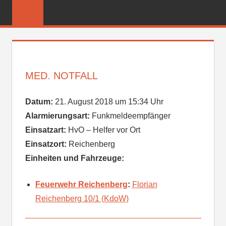
Zum
FREIWILLIGE
Inhalt
FEUERWEHR
springen
REICHENBER
MED. NOTFALL
Datum:
21. August 2018 um 15:34 Uhr
Alarmierungsart:
Funkmeldeempfänger
Einsatzart:
HvO – Helfer vor Ort
Einsatzort:
Reichenberg
Einheiten und Fahrzeuge:
Feuerwehr Reichenberg
:
Florian
Reichenberg 10/1 (KdoW)