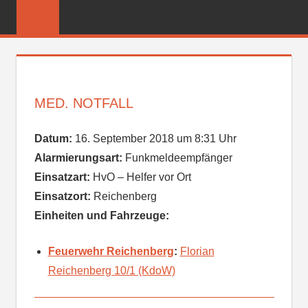
Zum
FREIWILLIGE
Inhalt
FEUERWEHR
springen
REICHENBER
MED. NOTFALL
Datum:
16. September 2018 um 8:31 Uhr
Alarmierungsart:
Funkmeldeempfänger
Einsatzart:
HvO – Helfer vor Ort
Einsatzort:
Reichenberg
Einheiten und Fahrzeuge:
Feuerwehr Reichenberg
:
Florian
Reichenberg 10/1 (KdoW)