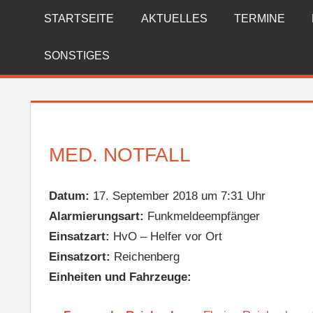
Zum
STARTSEITE
AKTUELLES
TERMINE
FREIWILLIGE
Inhalt
springen
FEUERWEHR
SONSTIGES
REICHENBERG
MED. NOTFALL
Datum:
17. September 2018 um 7:31 Uhr
Alarmierungsart:
Funkmeldeempfänger
Einsatzart:
HvO – Helfer vor Ort
Einsatzort:
Reichenberg
Einheiten und Fahrzeuge: