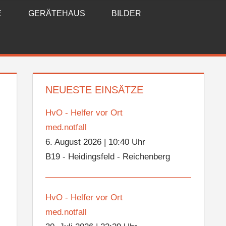
E
GERÄTEHAUS
BILDER
NEUESTE EINSÄTZE
HvO - Helfer vor Ort
med.notfall
6. August 2026
|
10:40 Uhr
B19 - Heidingsfeld - Reichenberg
HvO - Helfer vor Ort
med.notfall