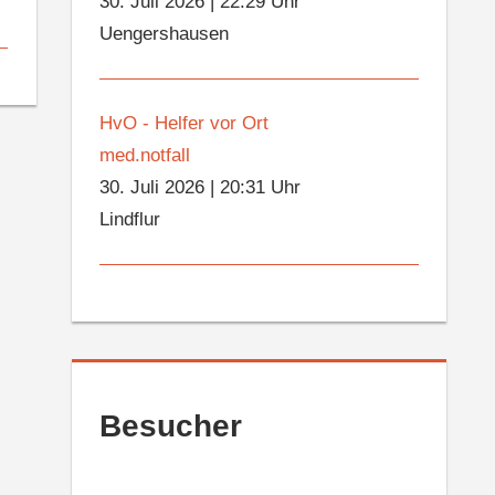
30. Juli 2026
|
22:29 Uhr
Uengershausen
HvO - Helfer vor Ort
med.notfall
30. Juli 2026
|
20:31 Uhr
Lindflur
Besucher