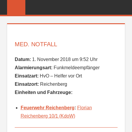
Zum
FREIWILLIGE
Inhalt
FEUERWEHR
springen
REICHENBER
MED. NOTFALL
Datum:
1. November 2018 um 9:52 Uhr
Alarmierungsart:
Funkmeldeempfänger
Einsatzart:
HvO – Helfer vor Ort
Einsatzort:
Reichenberg
Einheiten und Fahrzeuge:
Feuerwehr Reichenberg
:
Florian
Reichenberg 10/1 (KdoW)