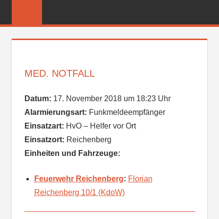
Zum
FREIWILLIGE
Inhalt
FEUERWEHR
springen
REICHENBER
MED. NOTFALL
Datum:
17. November 2018 um 18:23 Uhr
Alarmierungsart:
Funkmeldeempfänger
Einsatzart:
HvO – Helfer vor Ort
Einsatzort:
Reichenberg
Einheiten und Fahrzeuge:
Feuerwehr Reichenberg
:
Florian
Reichenberg 10/1 (KdoW)