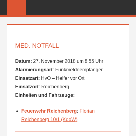
Zum
FREIWILLIGE
Inhalt
FEUERWEHR
springen
REICHENBER
MED. NOTFALL
Datum:
27. November 2018 um 8:55 Uhr
Alarmierungsart:
Funkmeldeempfänger
Einsatzart:
HvO – Helfer vor Ort
Einsatzort:
Reichenberg
Einheiten und Fahrzeuge:
Feuerwehr Reichenberg
:
Florian
Reichenberg 10/1 (KdoW)