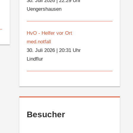
30. Juli 2026
|
22:29 Uhr
Uengershausen
HvO - Helfer vor Ort
med.notfall
30. Juli 2026
|
20:31 Uhr
Lindflur
Besucher