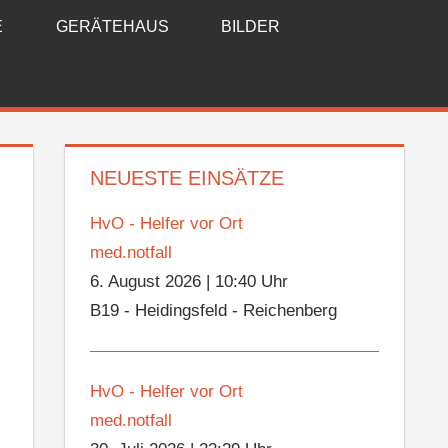
E
GERÄTEHAUS
BILDER
NEUESTE EINSÄTZE
HvO - Helfer vor Ort
med.notfall
6. August 2026
|
10:40 Uhr
B19 - Heidingsfeld - Reichenberg
HvO - Helfer vor Ort
med.notfall