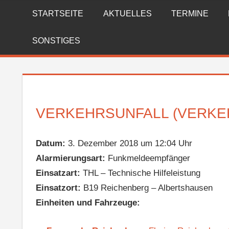
Zum
STARTSEITE
AKTUELLES
TERMINE
FREIWILLIGE
Inhalt
springen
FEUERWEHR
SONSTIGES
REICHENBERG
VERKEHRSUNFALL (VERKE
Datum:
3. Dezember 2018 um 12:04 Uhr
Alarmierungsart:
Funkmeldeempfänger
Einsatzart:
THL – Technische Hilfeleistung
Einsatzort:
B19 Reichenberg – Albertshausen
Einheiten und Fahrzeuge: